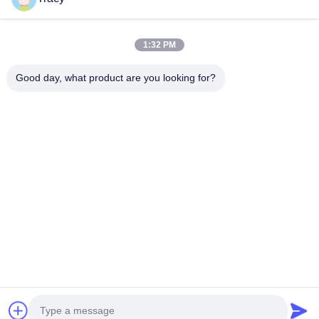
Быстрые Ссылки
1:32 PM
Дом
Продукты
Good day, what product are you looking for?
О Нас
Путешествие Фабрики
Проверка Качества
Новости
Свяжитесь Мы
Follow Us
©2018- LED Vision Technology Limited. Все права защищены