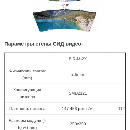
Параметры стены СИД видео-
BIR-M-2X
B
Физический тангаж
2.6mm
2
(mm)
Конфигурация
SMD2121
SM
пиксела
Плотность пиксела
147 456 pixels/㎡
112 89
Размеры модуля (×
250x250
2
h) w (mm)