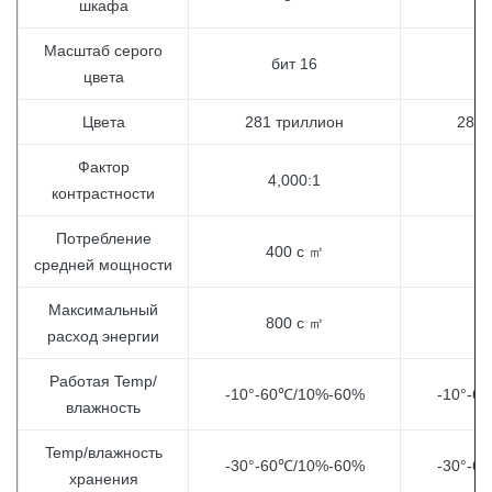
шкафа
Масштаб серого
бит 16
б
цвета
Цвета
281 триллион
281 
Фактор
4,000:1
4
контрастности
Потребление
400 с ㎡
4
средней мощности
Максимальный
800 с ㎡
8
расход энергии
Работая Temp/
-10°-60℃/10%-60%
-10°-6
влажность
Temp/влажность
-30°-60℃/10%-60%
-30°-6
хранения