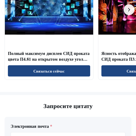
Полный максимум дисплея СИД проката
Ясность отображ
цвета П4.81 на открытом воздухе угол
СИД проката П3.
наблюдения обновленного тарифа
залов/конференц-
широкий
Связаться сейчас
Связ
Запросите цитату
Электронная почта
*