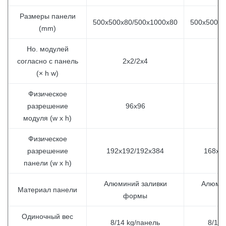
Размеры панели
500x500x80/500x1000x80
500x500x8
(mm)
Но. модулей
согласно с панель
2x2/2x4
2
(× h w)
Физическое
разрешение
96x96
модуля (w x h)
Физическое
разрешение
192x192/192x384
168x1
панели (w x h)
Алюминий заливки
Алюмин
Материал панели
формы
ф
Одиночный вес
8/14 kg/панель
8/14 