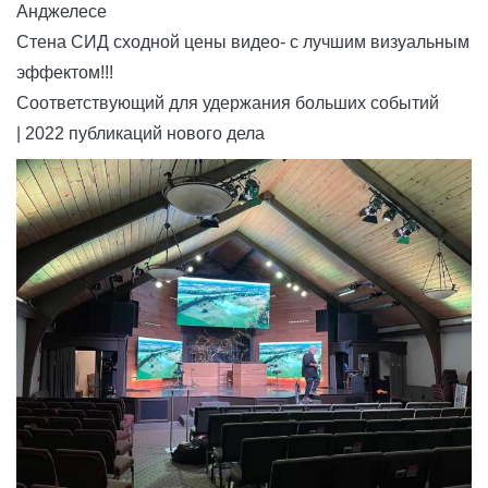
Анджелесе
Метод развертки
1/32 разверток
1/28 
Стена СИД сходной цены видео- с лучшим
визуальным
эффектом
!!!
Соответствующий для удержания больших
событий
| 2022 публикаций нового дела