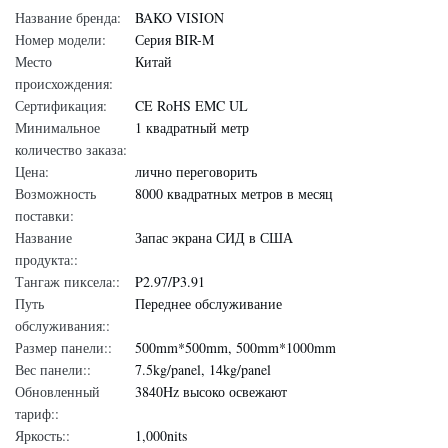
Название бренда:
BAKO VISION
Номер модели:
Серия BIR-M
Место
Китай
происхождения:
Сертификация:
CE RoHS EMC UL
Минимальное
1 квадратный метр
количество заказа:
Цена:
лично переговорить
Возможность
8000 квадратных метров в месяц
поставки:
Название
Запас экрана СИД в США
продукта::
Тангаж пиксела::
P2.97/P3.91
Путь
Переднее обслуживание
обслуживания::
Размер панели::
500mm*500mm, 500mm*1000mm
Вес панели::
7.5kg/panel, 14kg/panel
Обновленный
3840Hz высоко освежают
тариф::
Яркость::
1,000nits