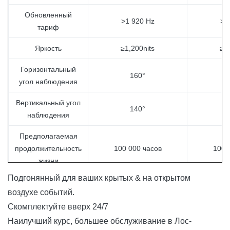
Обновленный
>1 920 Hz
>1
тариф
Яркость
≥1,200nits
≥1,
Горизонтальный
160°
угол наблюдения
Вертикальный угол
140°
наблюдения
Предполагаемая
продолжительность
100 000 часов
100 
жизни
Подгонянный для ваших крытых & на открытом
Обслуживать
Фронт/заднее
Фрон
воздухе событий.
Оценка IP (фронт/
Скомплектуйте вверх 24/7
IP40/IP21
IP
зад)
Наилучший курс, большее обслуживание в
Лос-