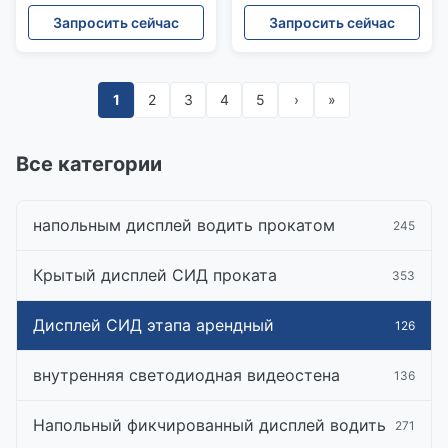
3.91mm пиксела крытый
привел видео- стену для
Запросить сейчас
Запросить сейчас
событий церков
1
2
3
4
5
›
»
Все категории
напольным дисплей водить прокатом
245
Крытый дисплей СИД проката
353
Дисплей СИД этапа арендный
126
внутренняя светодиодная видеостена
136
Напольный фикчированный дисплей водить
271