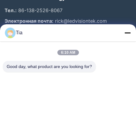
Тел.:
86-138-2526-8067
Электронная почта:
rick@ledvisiontek.com
Tia
Быстрые Ссылки
6:10 AM
Дом
Продукты
Good day, what product are you looking for?
О Нас
Путешествие Фабрики
Проверка Качества
Новости
Свяжитесь Мы