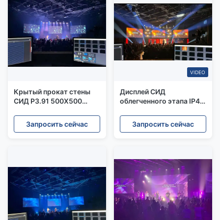
VIDEO
Крытый прокат стены
Дисплей СИД
СИД P3.91 500X500
облегченного этапа IP40
видео- для события
P3.91 арендный с СИД
освещения этапа
Nationstar
Запросить сейчас
Запросить сейчас