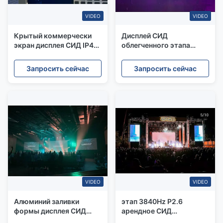
VIDEO
VIDEO
Крытый коммерчески
Дисплей СИД
экран дисплея СИД IP40
облегченного этапа
с СИД Nationstar
2.6mm арендный с
3840Hz обновленный
Запросить сейчас
Запросить сейчас
тариф
VIDEO
VIDEO
Алюминий заливки
этап 3840Hz P2.6
формы дисплея СИД
арендное СИД
полного цвета тангажа
показывает 50x50cm