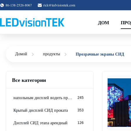
86-138-2526-8067
rick@ledvisiontek.com
ДОМ
ПР
Прозрачные экраны СИД
Домой
продукты
Все категории
напольным дисплей водить прокатом
245
Крытый дисплей СИД проката
353
Дисплей СИД этапа арендный
126