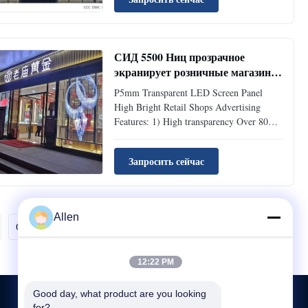
Highbrightness for outdoor daytime use.
Perferct choice for Mall/Skyscraper
outdoor window advertising tool! Outdoor
...
СИД 5500 Ниц прозрачное
экранирует розничные магазины
панели П5мм рекламируя 960 кс
P5mm Transparent LED Screen Panel
640мм
High Bright Retail Shops Advertising
Features: 1) High transparency Over 80%
transparency makes the glass retained its
perspective lighting performance. LED
Запросить сейчас
lamp is invisible from a so remote distance
that would have no affected to see the
around space near the ...
Allen
Следующий.
12:22 PM
Good day, what product are you looking 
for?