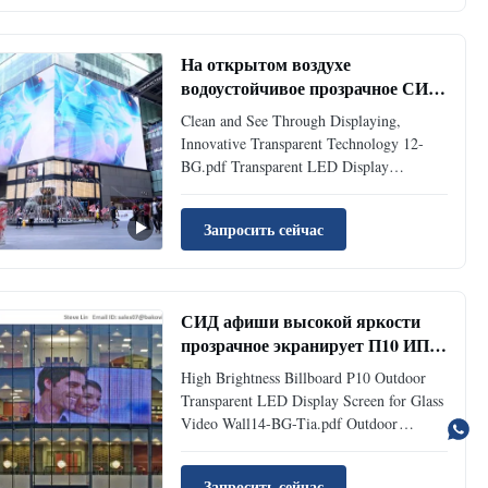
SMD1921 SMD3528 SMD3528 Pixel
Density 39,900 pixels/sqm 33,250
pixels/sqm 30,000 pixels...
На открытом воздухе
водоустойчивое прозрачное СИД
экранирует 5500 Ниц для окна
Clean and See Through Displaying,
стеклянной стены
Innovative Transparent Technology 12-
BG.pdf Transparent LED Display
Parameter: BG-3.9-7.8 Physical Pitch
3.9*7.8 mm Pixel Configuration SMD
Запросить сейчас
1921 Pixel Density 32,256 pixels/m²
Moudule Dimensions(W*H)(mm) 500*125
Panel Dimensions (mm) 1000*500
Physical Resolution of ...
СИД афиши высокой яркости
прозрачное экранирует П10 ИП65
для стеклянной видео- стены
High Brightness Billboard P10 Outdoor
Transparent LED Display Screen for Glass
Video Wall14-BG-Tia.pdf Outdoor
transparent led display features: High
guarantee for waterproof ability.
Запросить сейчас