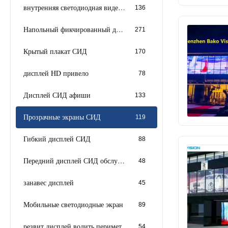
внутренняя светодиодная видеостена
136
Напольный фикчированный дисплей водить
271
Крытый плакат СИД
170
дисплей HD привело
78
Дисплей СИД афиши
133
Прозрачные экраны СИД
119
Гибкий дисплей СИД
88
Передний дисплей СИД обслуживания
48
занавес дисплей
45
Мобильные светодиодные экран
89
резвит дисплей водить периметром
54