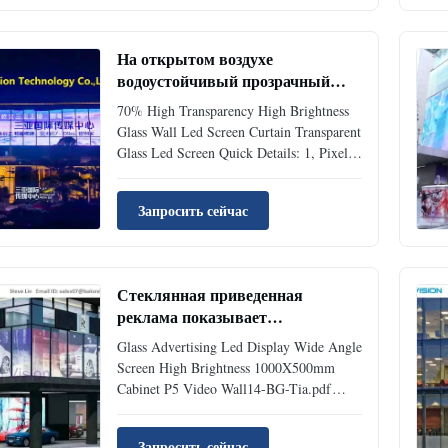
Excellent Viewing Angle Hidden Cable
Appearance Easy to Install and Dismantle
Parameters: Pixel ...
На открытом воздухе
водоустойчивый прозрачный
экран дисплея СИД с более
70% High Transparency High Brightness
низким потреблением
Glass Wall Led Screen Curtain Transparent
Glass Led Screen Quick Details: 1, Pixel
Pitch:15.625mm 2, Full colors:
281trillions. 3, Wide viewing angle: 120°/
Запросить сейчас
60°. 4, Input Voltage: AC110V/220V,
50/60Hz. 5, Standard cabinet size: 1000 x
500 mm, weight: 7.5kg/Sqm. ...
Стеклянная приведенная
реклама показывает
широкоформатную стену видео
Glass Advertising Led Display Wide Angle
шкафа P5 высокой яркости
Screen High Brightness 1000X500mm
1000X500mm экрана
Cabinet P5 Video Wall14-BG-Tia.pdf
Outdoor transparent led display
specification: Model P-5.2 Pixel Pitch
Запросить сейчас