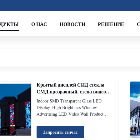
ОДУКТЫ
О НАС
НОВОСТИ
РЕШЕНИЕ
Крытый дисплей СИД стекла
СМД прозрачный, стена видео
СИД рекламы окна высокой
Indoor SMD Transparent Glass LED
яркости
Display, High Brightness Window
Advertising LED Video Wall​ Product
Description: Clean and See Through
Displaying, Innovative Transparent
Запросить сейчас
Technology Laminated Safety Glass