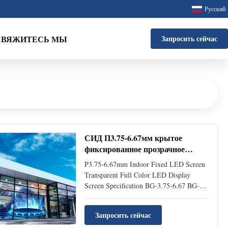
Русский
СВЯЖИТЕСЬ МЫ
Запросить сейчас
СИД П3.75-6.67мм крытое
фиксированное прозрачное
экранирует экран дисплея СИД
P3.75-6.67mm Indoor Fixed LED Screen
полного цвета
Transparent Full Color LED Display
Screen Specification BG-3.75-6.67 BG-
3.75-8 BG-5-6.67 BG-5-8 Physical Pitch
3.75*6.67mm 3.75*8mm 5*6.67mm
Запросить сейчас
5*8mm Pixel Configuration SMD1921