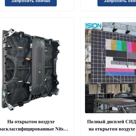
открытом воз
Запросить сейчас
Запросить сей
На открытом воздухе
Полный дисплей СИД 
расклассифицированные Nits
на открытом воздухе
иведенные проката 4000 экрана
для церков