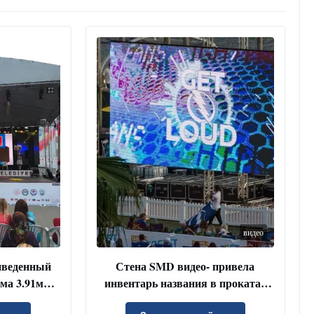
видео
иведенный
Стена SMD видео- привела
йма 3.91мм
инвентарь названия в прокатах
ируемый на
CA и TX на открытом воздухе