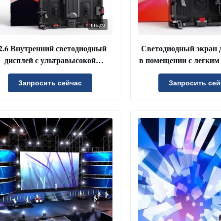
видео
2.6 Внутренний светодиодный
Светодиодный экран 
дисплей с ультравысокой
в помещении с легким
частотой обновления
частотой обновления 
мероприяти
Запросить сейчас
Запросить сей