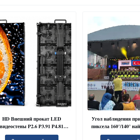
видео
HD Внешний прокат LED
Угол наблюдения пр
видеостены P2.6 P3.91 P4.81
пиксела 160°/140° на
Полный цвет
экрана яркости регул