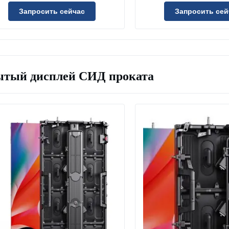
этапа водоустойчивые
Запросить сейчас
Запросить сей
тый дисплей СИД проката