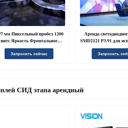
97 мм Пиксельный пробел 1200
Аренда светодиодног
нитс Яркость Фронтальное
SMD2121 P3.91 для ис
служивание Магнитный модуль
внутри помещений с 
D Видео Стенная аренда LED
65536 пикселей
Запросить сейчас
Запросить сей
дисплей
обслуживанием с
плей СИД этапа арендный