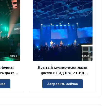
видео
видео
и формы
Крытый коммерчески экран
го цвета
дисплея СИД IP40 с СИД
ела крытый
Nationstar
час
Запросить сейчас