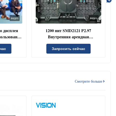
видео
видео
о дисплея
1200 нит SMD2121 P2.97
пользования
Внутренняя арендная
разрешением
светодиодная видеостена со
/м² и
светодиодным дисплеем для
час
Запросить сейчас
переди
приложений с высокой яркостью
Смотрите больше