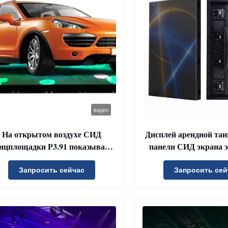
видео
На открытом воздухе СИД
Дисплей арендной та
нцплощадки P3.91 показывает
панели СИД экрана 
шоу этапа t нося 1,8 тонны
взаимодействующе
кафельны
Запросить сейчас
Запросить сей