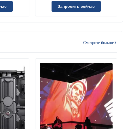
полный
час
Запросить сейчас
Смотрите больше