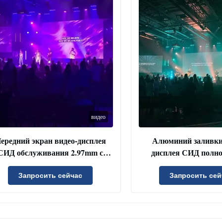
видео
ередний экран видео-дисплея
Алюминий заливк
СИД обслуживания 2.97mm с
дисплея СИД полно
панелью 50x50cm
тангажа 3.91mm пикс
Запросить сейчас
Запросить сей