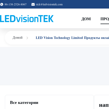
86-138-2526-8067
rick@ledvisiontek.com
ДОМ
ПР
LED Vision Technology Limited Продукты онла
Домой
Все категории
нап