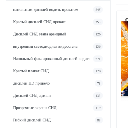
напольным дисплей водить прокатом
245
Крытый дисплей СИД проката
353
Дисплей СИД этапа арендный
126
внутренняя светодиодная видеостена
136
Напольный фикчированный дисплей водить
271
Крытый плакат СИД
170
дисплей HD привело
78
Дисплей СИД афиши
133
Прозрачные экраны СИД
119
Гибкий дисплей СИД
88