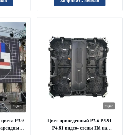
духе
час
Запросить сейчас
видео
видео
цвета P3.9
Цвет приведенный P2.6 P3.91
 арендный
P4.81 видео- стены Hd на
открытом воздухе арендный