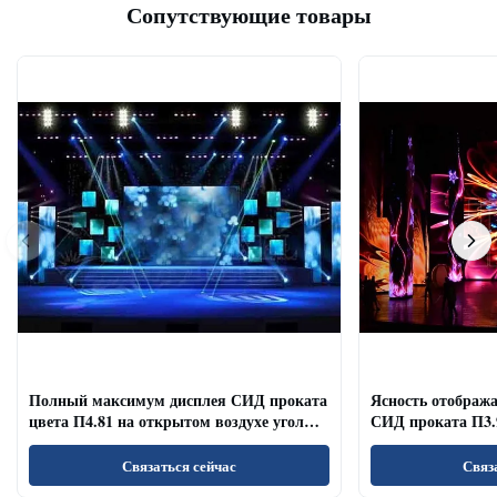
Сопутствующие товары
Полный максимум дисплея СИД проката
Ясность отображ
цвета П4.81 на открытом воздухе угол
СИД проката П3.
наблюдения обновленного тарифа
залов/конференц-
широкий
Связаться сейчас
Связ