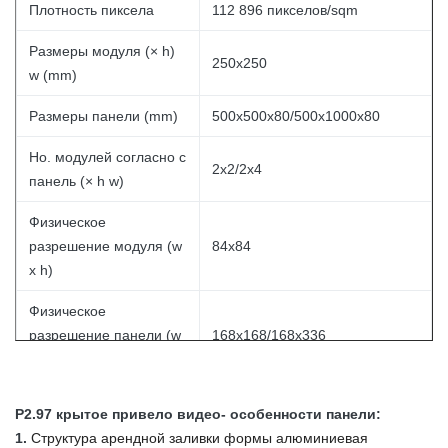
Плотность пиксела
112 896 пикселов/sqm
Размеры модуля (× h)
250x250
w (mm)
Размеры панели (mm)
500x500x80/500x1000x80
Но. модулей согласно с
2x2/2x4
панель (× h w)
Физическое
разрешение модуля (w
84x84
x h)
Физическое
разрешение панели (w
168x168/168x336
x h)
Материал панели
Алюминий заливки формы
P2.97 крытое привело видео- особенности панели:
1.
Структура арендной заливки формы алюминиевая
Одиночный вес шкафа
8/14 kg/панель