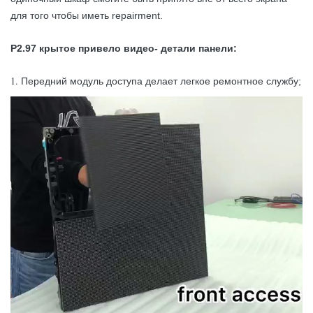
Яркость
≥1,200nits
для того чтобы иметь repairment.
Горизонтальный угол
160°
P2.97 крытое привело видео- детали панели:
наблюдения
1.
Вертикальный угол
Передний модуль доступа делает легкое ремонтное службу;
140°
наблюдения
Предполагаемая
продолжительность
100 000 часов
жизни