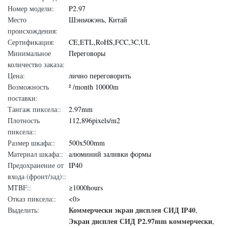
Номер модели:
P2.97
Место
Шэньчжэнь, Китай
происхождения:
Сертификация:
CE,ETL,RoHS,FCC,3C,UL
Минимальное
Переговоры
количество заказа:
Цена:
лично переговорить
Возможность
² /month 10000m
поставки:
Тангаж пиксела::
2.97mm
Плотность
112,896pixels/m2
пиксела::
Размер шкафа::
500x500mm
Материал шкафа::
алюминий заливки формы
Предохранение от
IP40
входа (фронт/зад)::
MTBF::
≥1000hours
Отказ пиксела::
<0>
Коммерчески экран дисплея СИД IP40
Выделить:
,
Экран дисплея СИД P2.97mm коммерчески
,