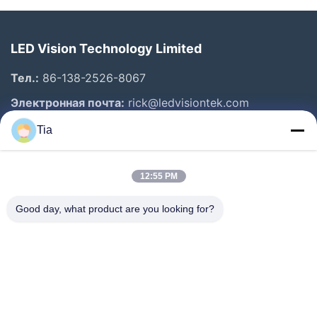
LED Vision Technology Limited
Тел.:
86-138-2526-8067
Электронная почта:
rick@ledvisiontek.com
Tia
Быстрые Ссылки
12:55 PM
Дом
Продукты
Good day, what product are you looking for?
О Нас
Путешествие Фабрики
Проверка Качества
Новости