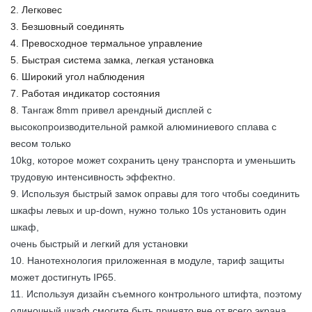
2. Легковес
Масштаб серого цвета
бит 16
3. Безшовный соединять
4. Превосходное термальное управление
Цвета
281 триллион
5. Быстрая система замка, легкая установка
6. Широкий угол наблюдения
Фактор контрастности
4,000:1
7. Работая индикатор состояния
Потребление средней
8.
Тангаж 8mm привел арендный дисплей с
400 с ㎡
мощности
высокопроизводительной рамкой алюминиевого сплава с
весом только
Максимальный расход
10kg, которое может сохранить цену транспорта и уменьшить
800 с ㎡
энергии
трудовую интенсивность эффектно.
9. Используя быстрый замок оправы для того чтобы соединить
Работая Temp/
-10°-60℃/10%-60%
шкафы левых и up-down, нужно только 10s установить один
влажность
шкаф,
очень быстрый и легкий для установки
Temp/влажность
-30°-60℃/10%-60%
10. Нанотехнология приложенная в модуле, тариф защиты
хранения
может достигнуть IP65.
Обновленный тариф
>1 920 Hz
11. Используя дизайн съемного контрольного штифта, поэтому
одиночный шкаф смогите быть принято вне от всего экрана