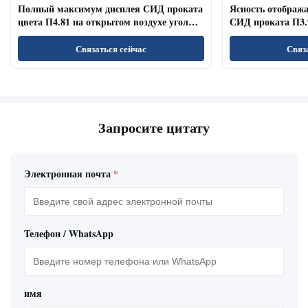
Полный максимум дисплея СИД проката
Ясность отображ
цвета П4.81 на открытом воздухе угол
СИД проката П3.
наблюдения обновленного тарифа
залов/конференц-
широкий
Связаться сейчас
Связ
Запросите цитату
Электронная почта
*
Телефон / WhatsApp
имя