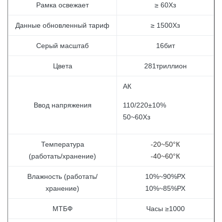
Рамка освежает
≥ 60Хз
Данные обновленный тариф
≥ 1500Хз
Серый масштаб
16бит
Цвета
281триллион
АК
Ввод напряжения
110/220±10%
50~60Хз
Температура
-20~50°К
(работать/хранение)
-40~60°К
Влажность (работать/
10%~90%РХ
хранение)
10%~85%РХ
МТБФ
Часы ≥1000