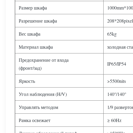
Размер шкафа
1000mm*10
Разрешение шкафа
208*208pixel
Вес шкафа
65kg
Материал шкафа
холодная ст
Предохранение от входа
IP65/IP54
(фронт/зад)
Яркость
>5500nits
Угол наблюдения (H/V)
140°/140°
Управлять методом
1/9 разверто
Рамка освежает
≥ 60Hz