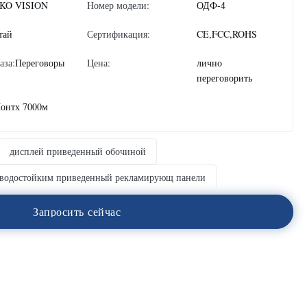
KO VISION
Номер модели:
ОДФ-4
тай
Сертификация:
CE,FCC,ROHS
аза:
Переговоры
Цена:
лично
переговорить
Монтх 7000м
дисплей приведенный обочиной
е водостойким приведенный рекламирующ панели
З
а
п
р
о
с
и
т
ь
с
е
й
ч
а
с