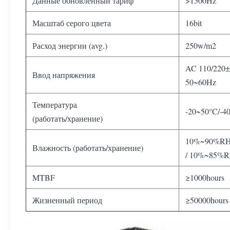
Данные обновленный тариф
>1500Hz
Масштаб серого цвета
16bit
Расход энергии (avg.)
250w/m2
AC 110/220
Ввод напряжения
50~60Hz
Температура
-20~50°C/-4
(работать/хранение)
10%~90%R
Влажность (работать/хранение)
/ 10%~85%
MTBF
≥1000hours
Жизненный период
≥50000hours