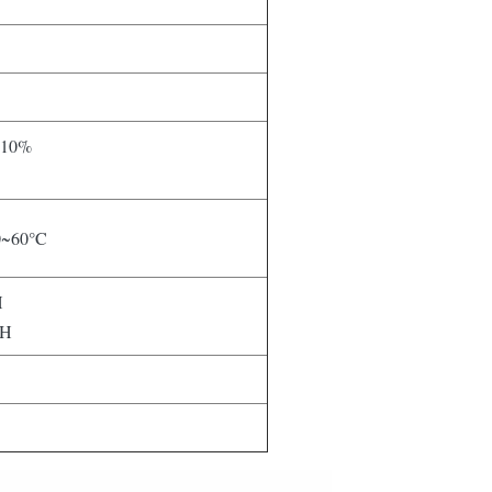
±10%
0~60°C
H
RH