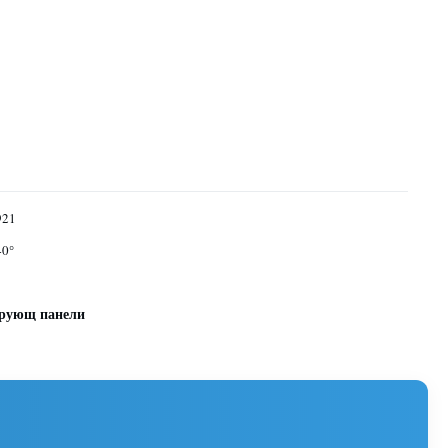
21
40°
ирующ панели