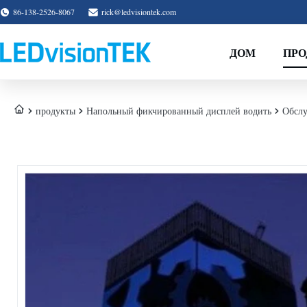
86-138-2526-8067
rick@ledvisiontek.com
ДОМ
ПР
продукты
Напольный фикчированный дисплей водить
Обслу