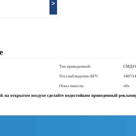
>
е
Тип приведенный:
СМД19
Угол наблюдения (H/V:
140°/1
Отказ пиксела:
<0>
ой
на открытом воздухе сделайте водостойким приведенный реклам
,