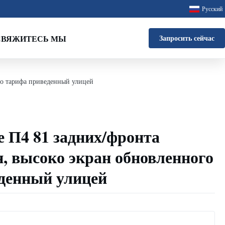
Русский
СВЯЖИТЕСЬ МЫ
Запросить сейчас
го тарифа приведенный улицей
 П4 81 задних/фронта
н, высоко экран обновленного
денный улицей