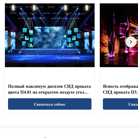
Полный максимум дисплея СИД проката
Ясность отображ
цвета П4.81 на открытом воздухе угол
СИД проката П3.
наблюдения обновленного тарифа
залов/конференц-
широкий
Связаться сейчас
Связ