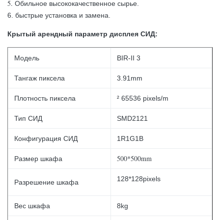
5.
Обильное высококачественное сырье.
6. быстрые установка и замена.
Крытый арендный
параметр
дисплея СИД
:
Модель
BIR-II 3
Тангаж пиксела
3.91mm
Плотность пиксела
² 65536 pixels/m
Тип СИД
SMD2121
Конфигурация СИД
1R1G1B
500*500mm
Размер шкафа
128*128pixels
Разрешение шкафа
Вес шкафа
8kg