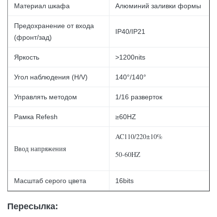
Материал шкафа
Алюминий заливки формы
Предохранение от входа
IP40/IP21
(фронт/зад)
Яркость
>1200nits
Угол наблюдения (H/V)
140°/140°
Управлять методом
1/16 разверток
Рамка Refesh
≥60HZ
AC110/220±10%
Ввод напряжения
50-60HZ
Масштаб серого цвета
16bits
Пересылка: