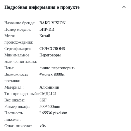
Подробная информация о продукте
Название бренда:
BAKO VISION
Номер модели:
БИР-ИИ
Место
Китай
происхождения:
Сертификация:
CE/FCC/ROHS
Минимальное
Переговоры
количество заказа:
Цена:
лично переговорить
Возможность
²/монтх 8000м
поставки:
Материал::
Алюминий
Тип приведенный::
СМД2121
Вес шкафа::
8КГ
Размер шкафа::
500*500mm
Плотность
² 65536 pixels/m
пиксела::
Отказ пиксела::
<0>