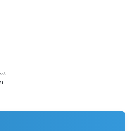
ний
21