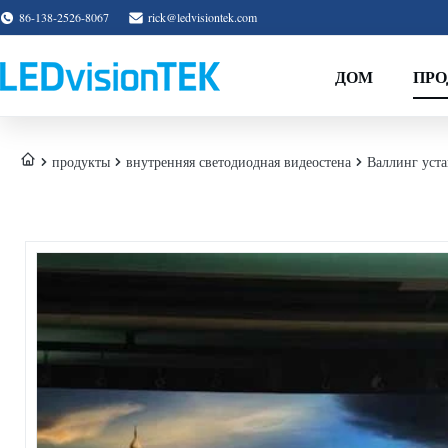
86-138-2526-8067
rick@ledvisiontek.com
ДОМ
ПР
продукты
внутренняя светодиодная видеостена
Валлинг уст