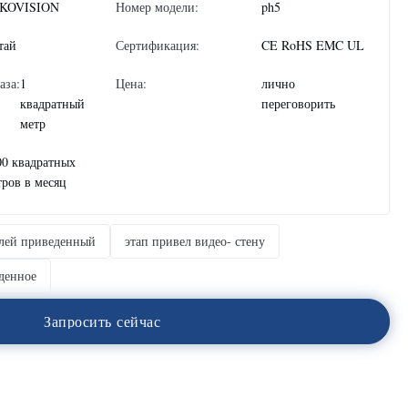
KOVISION
Номер модели:
ph5
тай
Сертификация:
CE RoHS EMC UL
аза:
1
Цена:
лично
квадратный
переговорить
метр
00 квадратных
тров в месяц
плей приведенный
этап привел видео- стену
денное
З
а
п
р
о
с
и
т
ь
с
е
й
ч
а
с