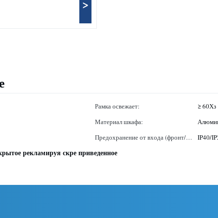
>
е
Рамка освежает:
≥ 60Хз
Материал шкафа:
Алюми
Предохранение от входа (фронт/
IP40/IP
крытое рекламируя скре приведенное
зад):