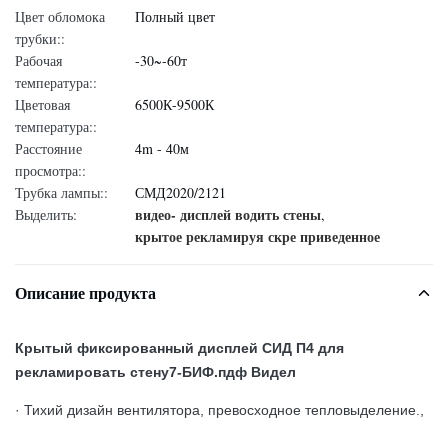
Цвет обломока
Полный цвет
трубки::
Рабочая
-30~-60т
температура::
Цветовая
6500К-9500К
температура::
Расстояние
4m - 40м
просмотра::
Трубка лампы::
СМД2020/2121
видео- дисплей водить стены
Выделить:
,
крытое рекламируя скре приведенное
Описание продукта
Крытый фиксированный дисплей СИД П4 для
рекламировать стену
7-БИФ.пдф
Видел
· Тихий дизайн вентилятора, превосходное тепловыделение.,