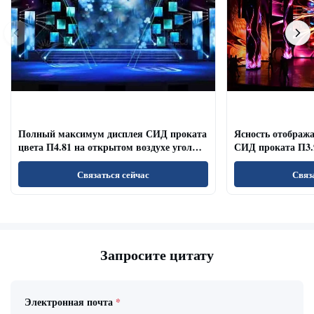
Полный максимум дисплея СИД проката
Ясность отображ
цвета П4.81 на открытом воздухе угол
СИД проката П3.
наблюдения обновленного тарифа
залов/конференц-
широкий
Связаться сейчас
Связ
Запросите цитату
Электронная почта
*