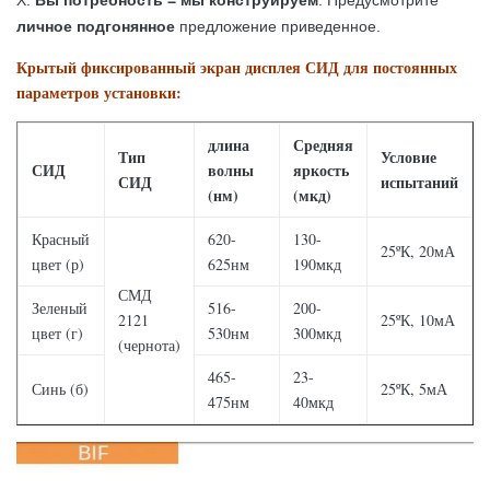
Х:
Вы потребность = мы конструируем
: Предусмотрите
личное подгонянное
предложение приведенное.
Крытый фиксированный экран дисплея СИД для постоянных
параметров установки:
длина
Средняя
Тип
Условие
СИД
волны
яркость
СИД
испытаний
(нм)
(мкд)
Красный
620-
130-
25ºК, 20мА
цвет (р)
625нм
190мкд
СМД
Зеленый
516-
200-
2121
25ºК, 10мА
цвет (г)
530нм
300мкд
(чернота)
465-
23-
Синь (б)
25ºК, 5мА
475нм
40мкд