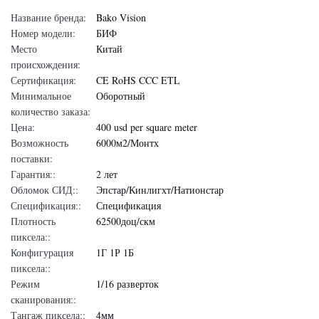
Название бренда:
Bako Vision
Номер модели:
БИФ
Место
Китай
происхождения:
Сертификация:
CE RoHS CCC ETL
Минимальное
Оборотный
количество заказа:
Цена:
400 usd per square meter
Возможность
6000м2/Монтх
поставки:
Гарантия::
2 лет
Обломок СИД::
Эпстар/Кинлигхт/Натионстар
Спецификация::
Спецификация
Плотность
62500доц/скм
пиксела::
Конфигурация
1Г 1Р 1Б
пиксела::
Режим
1/16 разверток
сканирования::
Тангаж пиксела::
4мм