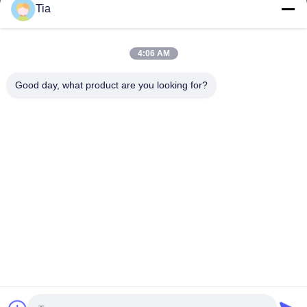
Tia
Быстрые Ссылки
4:06 AM
Дом
Продукты
Good day, what product are you looking for?
О Нас
Путешествие Фабрики
Проверка Качества
Новости
Свяжитесь Мы
Follow Us