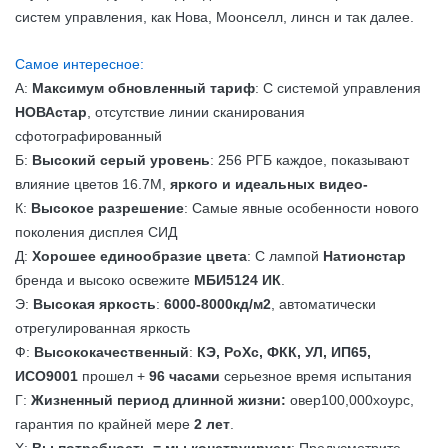
систем управления, как Нова, Моонселл, линсн и так далее.
Самое интересное:
А:
Максимум обновленный тариф
: С системой управления
НОВАстар
, отсутствие линии сканирования
сфотографированный
Б:
Высокий серый уровень
: 256 РГБ каждое, показывают
влияние цветов 16.7М,
яркого и идеальных видео-
К:
Высокое разрешение
: Самые явные особенности нового
поколения дисплея СИД
Д:
Хорошее единообразие цвета
: С лампой
Натионстар
бренда и высоко освежите
МБИ5124 ИК
.
Э:
Высокая яркость
:
6000-8000кд/м2
, автоматически
отрегулированная яркость
Ф:
Высококачественный
:
КЭ, РоХс, ФКК, УЛ, ИП65,
ИСО9001
прошел +
96 часами
серьезное время испытания
Г:
Жизненный период длинной жизни:
овер100,000хоурс,
гарантия по крайней мере
2 лет
.